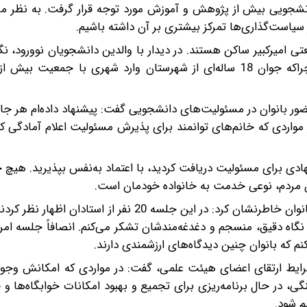
 دانشجویی بیش از پژوهش و آموزش مورد توجه قرار گرفت. به نظر می
یاست‌گذاری‌ها تمرکز بیشتری بر آن داشته باشیم.
انشگاه صنعتی امیرکبیر ساکن هستند. در دیدار با والدین دانشجویان نوورود، 
نسبت ‌به وضعیت فرزندان‌شان دیده شد ـ طبیعی است، چراکه جوان 18 ساله‌ای از شهرستان وارد شهری با جم
حضور بانوان در مسئولیت‌های دانشجویی گفت: پیشنهاد داده‌ام هر جا
مواردی که خانم‌های توانمند برای پذیرش مسئولیت اعلام آمادگی کنند
هادی برای مسئولیت دریافت کردید، با اعتماد به‌نفس بپذیرید. هیچ 
 مردم، نوعی خدمت به خانواده خودمان است.
سروش همچنین با اشاره به جلسات دانشگاه و حضور فعال بانوان خاطرنشان کرد: در این جلسه 20 نفر از
ت نگاه دقیق، منسجم و دغدغه‌مندشان تشکر می‌کنم. انصافاً جلسه امر
 که بانوان چنین دیدگاه‌های ارزشمندی دارند.
 شرایط ارتقای اعضای هیئت علمی، گفت: در مواردی که امکانش وجود 
گی، در حال برنامه‌ریزی برای تجمیع و بهبود امکانات خوابگاه‌ها و 
م شود.