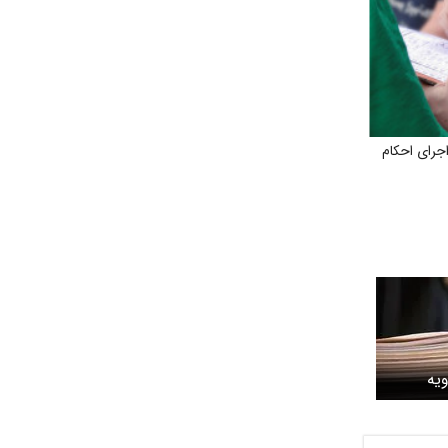
رای احکام
ویه
ا شد