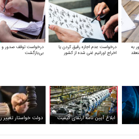
ر به
درخواست عدم اجازه رقیق کردن یا
درخواست توقف صدور و اج
نعقد
اخراج اورانیم غنی شده از کشور
بی‌بازگشت
ابلاغ آیین نامه ارتقای کیفیت
دولت خواستار تغییر ر
خودرو
احضار مدیران شرکت‌ه