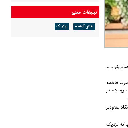
معافیت سربازان فراری تکذیب شد + جزئیات
تبلیغات متنی
وضعیت هوای جمعه و شنبه ۱۶ و ۱۷ مرداد ۱۴۰۵/
طلای آبشده
بوکینگ
هشدار هواشناسی برای فعالیت سامانه بارشی در
تهران و ۱۱ استان دیگر صادر شد
دیریتی، بر
ضرت فاطمه
ریس، چه در
ه علاوه‌بر
، که نزدیک