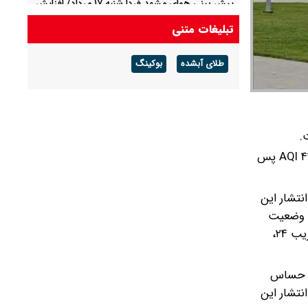
پیش بینی هوای مشهد فردا شنبه ۱۷ مرداد/ افزایش
دما از روز سه شنبه
تبلیغات متنی
پیش بینی هوای لرستان فردا ۱۷ مرداد/ تداوم هوای
طلای آبشده
بوکینگ
گرم و افزایش سرعت وزش باد
هوای کلان‌شهر اصفهان بر اساس داده‌های ۱۵ ایستگاه سنجش فعال منتهی به هشت صبح شنبه بیست و دوم آذرماه با میانگین ۴۲ AQI پس
تشار این
گزارش در ایستگاه خیابان ۲۵ آبان و بزرگراه خرازی با عدد ۵۲، خیابان پروین اعتصامی ۵۵، رهنان ۵۳، زینبیه ۶۷ و کردآباد ۶۴ AQI وضعیت
قابل قبول و در ایستگاه دانشگاه صنعتی با عدد ۴۶، رودکی ۲۹، پارک زمزم ۴۷، سپاهان‌شهر ۳۱، خیابان فرشادی ۴۱، فیض و هزار جریب ۲۴،
ای حساس
ت انتشار این