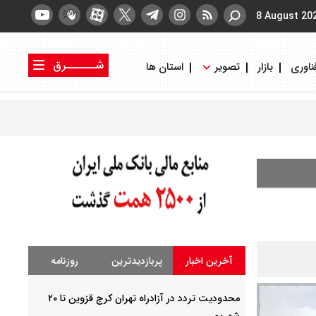
8 August 20
شــــــرق
ناوری
بازار
تصویر
استان ها
کتاب شرق
روزنامه شرق
آخرین اخبار
پربازدیدترین
روزنامه
محدودیت تردد در آزادراه تهران کرج قزوین تا ۲۰
شهریور