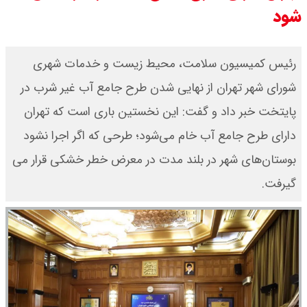
شود
سی ان ان گزارش داد : ترامپ ۲ سنگر
سنتی جمهوری‌خواهان را از دست می
رئیس کمیسیون سلامت، محیط زیست و خدمات شهری
شورای شهر تهران از نهایی شدن طرح جامع آب غیر شرب در
دهد؟
پایتخت خبر داد و گفت: این نخستین باری است که تهران
بنزین برای دولت چقدر تمام می شود؟
دارای طرح جامع آب خام می‌شود؛ طرحی که اگر اجرا نشود
یک ادعا: برخی مالکان اجاره بها را ۶۰
بوستان‌های شهر در بلند مدت در معرض خطر خشکی قرار می
گیرفت.
درصد افزایش می دهند