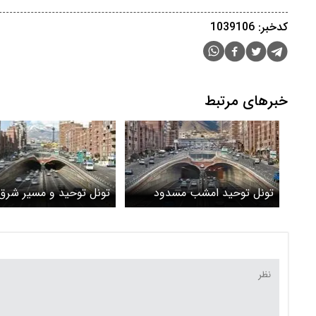
کدخبر: 1039106
خبرهای مرتبط
تونل توحید امشب مسدود
تونل توحید و مسیر شرق 
می‌شود
غرب تونل نیایش و پل ص
امشب مسدود است