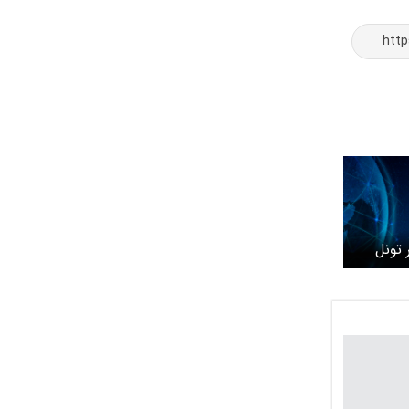
 تونل