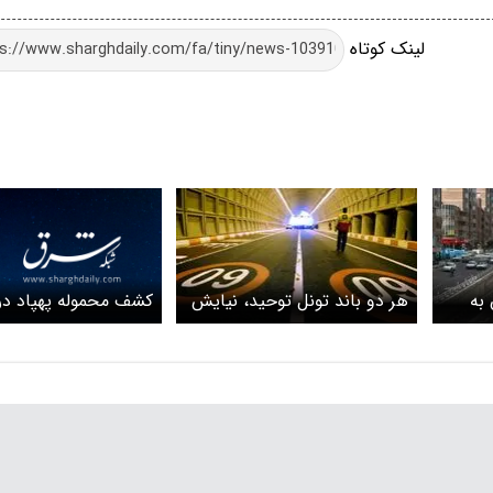
لینک کوتاه
کشف محموله پهپاد در
به
هر دو باند تونل توحید، نیایش
توحید، هم اکنون
در
و امیرکبیر امشب مسدود است