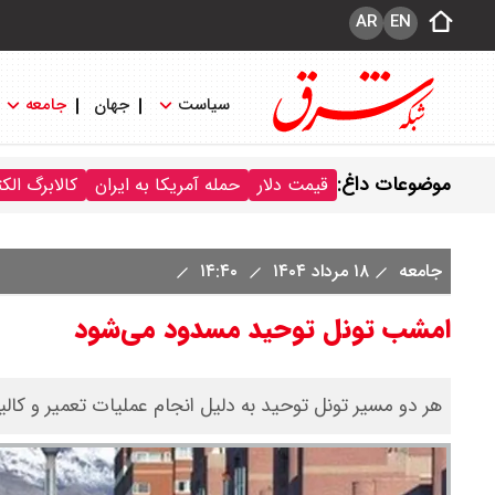
AR
EN
سیاست
جهان
جامعه
موضوعات داغ:
قیمت دلار
حمله آمریکا به ایران
کالابرگ الک
جامعه
۱۸ مرداد ۱۴۰۴
۱۴:۴۰
امشب تونل توحید مسدود می‌شود
هر دو مسیر تونل توحید به دلیل انجام عملیات تعمیر و ک