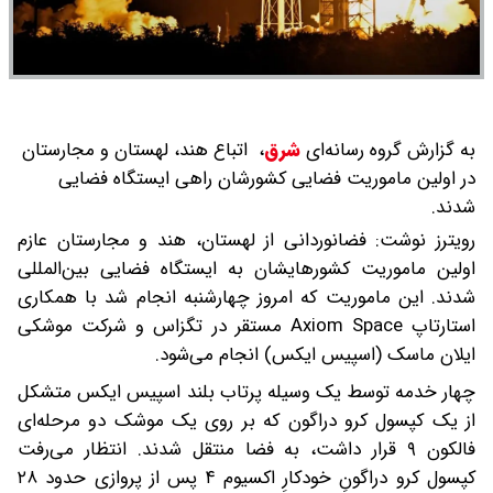
به گزارش گروه رسانه‌ای
شرق
،
اتباع هند، لهستان و مجارستان
در اولین ماموریت فضایی کشورشان راهی ایستگاه فضایی
شدند.
رویترز نوشت: فضانوردانی از لهستان، هند و مجارستان عازم
اولین ماموریت کشورهایشان به ایستگاه فضایی بین‌المللی
شدند. این ماموریت که امروز چهارشنبه انجام شد با همکاری
استارتاپ Axiom Space مستقر در تگزاس و شرکت موشکی
ایلان ماسک (اسپیس ایکس) انجام می‌شود.
چهار خدمه توسط یک وسیله پرتاب بلند اسپیس ایکس متشکل
از یک کپسول کرو دراگون که بر روی یک موشک دو مرحله‌ای
فالکون ۹ قرار داشت، به فضا منتقل شدند. انتظار می‌رفت
کپسول کرو دراگونِ خودکارِ اکسیوم ۴ پس از پروازی حدود ۲۸