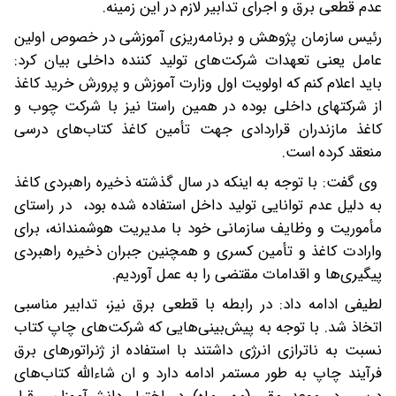
عدم قطعی برق و اجرای تدابیر لازم در این زمینه.
رئیس سازمان پژوهش و برنامه‌ریزی آموزشی در خصوص اولین
عامل یعنی تعهدات شرکت‌های تولید کننده داخلی بیان کرد:
باید اعلام کنم که اولویت اول وزارت آموزش و پرورش خرید کاغذ
از شرکت‎های داخلی بوده در همین راستا نیز با شرکت چوب و
کاغذ مازندران قراردادی جهت تأمین کاغذ کتاب‌های درسی
منعقد کرده است.
وی گفت: با توجه به اینکه در سال گذشته ذخیره راهبردی کاغذ
به دلیل عدم توانایی تولید داخل استفاده شده بود، در راستای
مأموریت و وظایف سازمانی خود با مدیریت هوشمندانه، برای
وارادت کاغذ و تأمین کسری و همچنین جبران ذخیره راهبردی
پیگیری‌ها و اقدامات مقتضی را به عمل آوردیم.
لطیفی ادامه داد: در رابطه با قطعی برق نیز، تدابیر مناسبی
اتخاذ شد. با توجه به پیش‌بینی‌هایی که شرکت‌های چاپ کتاب
نسبت به ناترازی انرژی داشتند با استفاده از ژنراتورهای برق
فرآیند چاپ به طور مستمر ادامه دارد و ان شاءالله کتاب‌های