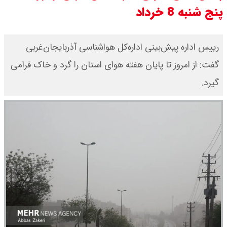
پنج شنبه 8 خرداد
سی ان ان گزارش داد : ترامپ ۲ سنگر
سنتی جمهوری‌خواهان را از دست می
رییس اداره پیش‌بینی اداره‌کل هواشناسی آذربایجان‌غربی
گفت: از امروز تا پایان هفته هوای استان را گرد و خاک فرامی
دهد؟
گیرد.
بنزین برای دولت چقدر تمام می شود؟
یک ادعا: برخی مالکان اجاره بها را ۶۰
درصد افزایش می دهند