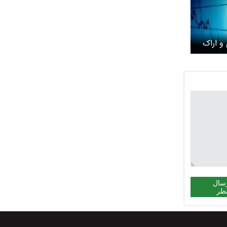
و اراک
سال
ظر