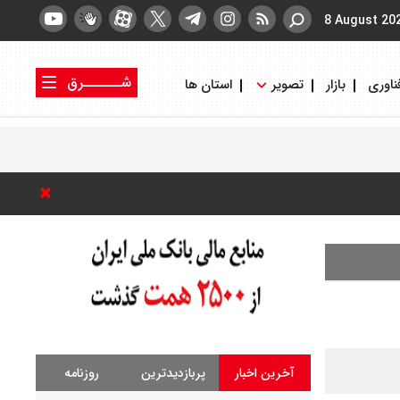
8 August 20
شــــــرق
ناوری
بازار
تصویر
استان ها
کتاب شرق
روزنامه شرق
آخرین اخبار
پربازدیدترین
روزنامه