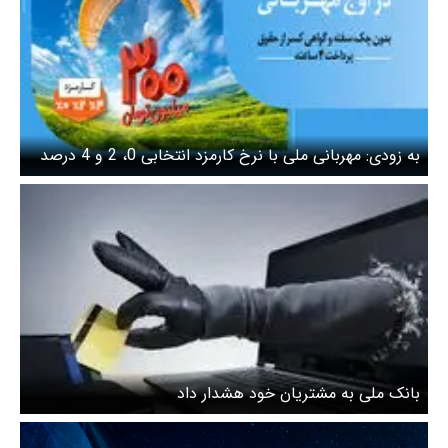
به زودی: مهربانی ملی با نرخ کارمزد انتخابی 0، 2 و 4 درصد
بانک ملی به مشتریان خود هشدار داد