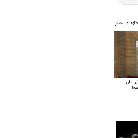
رستان
وسط