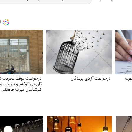
ریه
درخواست آزادی پرندگان
درخواست توقف تخریب قب
تاریخی"نو"قم و بررسی ت
کارشناسان میراث فرهنگی