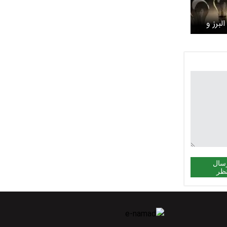
برز و
سال
ظر