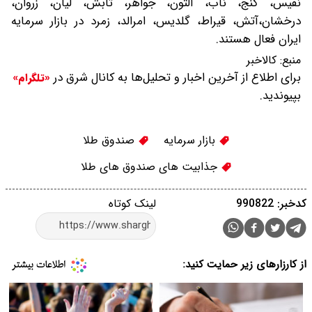
نفیس، گنج، ناب، آلتون، جواهر، تابش، لیان، زروان،
درخشان،آتش، قیراط، گلدیس، امرالد، زمرد در بازار سرمایه
ایران فعال هستند.
منبع:
کالاخبر
برای اطلاع از آخرین اخبار و تحلیل‌ها به کانال شرق در
«تلگرام»
بپیوندید.
بازار سرمایه
صندوق طلا
جذابیت های صندوق های طلا
کدخبر: 990822
لینک کوتاه
از کارزارهای زیر حمایت کنید: