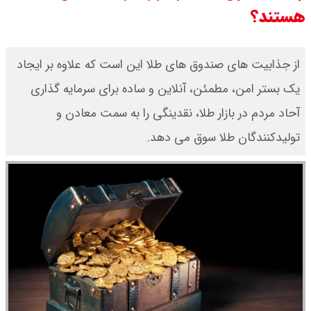
هستند؟
یک ادعا: برخی مالکان اجاره بها را ۶۰
درصد افزایش می دهند
از جذابیت های صندوق های طلا این است که علاوه بر ایجاد
یک بستر امن، مطمئن، آنلاین و ساده برای سرمایه گذاری
رهبر انقلاب با مسعود پزشکیان دیدار
آحاد مردم در بازار طلا، نقدینگی را به سمت معادن و
کرد / درباره مشکلات کشور و تعامل
تولیدکنندگان طلا سوق می دهد.
اقتصادی با طرفهای خارجی گفتگو شد