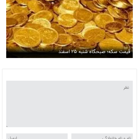
قیمت سکه؛ صبحگاه شنبه ۲۵ اسفند