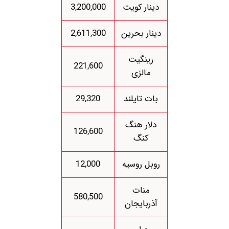
دینار کویت
3,200,000
دینار بحرین
2,611,300
رینگیت
221,600
مالزی
بات تایلند
29,320
دلار هنگ
126,600
کنگ
روبل روسیه
12,000
منات
580,500
آذربایجان