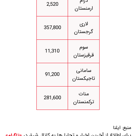
درام
2,520
ارمنستان
لاری
357,800
گرجستان
سوم
11,310
قرقیزستان
سامانی
91,200
تاجیکستان
منات
281,600
ترکمنستان
منبع:
ایلنا
برای اطلاع از آخرین اخبار و تحلیل‌ها به کانال شرق در
«تلگرام»