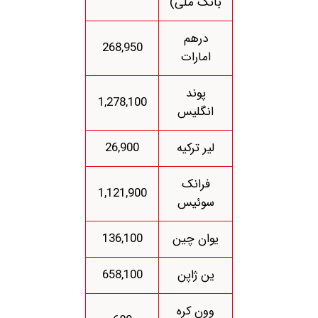
بانک ملی)
درهم
268,950
امارات
پوند
1,278,100
انگلیس
لیر ترکیه
26,900
فرانک
1,121,900
سوئیس
یوان چین
136,100
ین ژاپن
658,100
وون کره