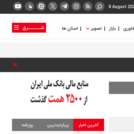
8 August 20
شــــــرق
ناوری
بازار
تصویر
استان ها
کتاب شرق
روزنامه شرق
آخرین اخبار
پربازدیدترین
روزنامه