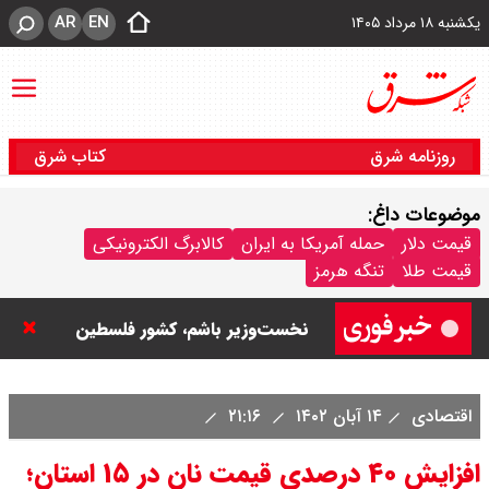
AR
EN
یکشنبه ۱۸ مرداد ۱۴۰۵
روزنامه شرق
کتاب شرق
موضوعات داغ:
قیمت دلار
حمله آمریکا به ایران
کالابرگ الکترونیکی
نتانیاهو: تا زمان خلع سلاح حماس از
قیمت طلا
تنگه هرمز
غزه خارج نمی‌شویم / تا زمانی که
نخست‌وزیر باشم، کشور فلسطین
تشکیل نمی شود
اقتصادی
۱۴ آبان ۱۴۰۲
۲۱:۱۶
ورزشگاه آزادی به نیم فصل اول لیگ
افزایش ۴۰ درصدی قیمت نان در ۱۵ استان؛