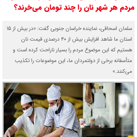
برتر می رسد ؟
مردم هر شهر نان را چند تومان می‌خرند؟
سی ان ان گزارش داد : ترامپ ۲ سنگر
​سلمان اسحاقی، نماینده خراسان جنوبی گفت: «در بیش از ۱۵
سنتی جمهوری‌خواهان را از دست می
استان ما شاهد افزایش بیش از ۴۰ درصدی قیمت نان
دهد؟
هستیم که این موضوع مردم را بسیار ناراحت کرده است و
بنزین برای دولت چقدر تمام می شود؟
متأسفانه برخی از دولتمردان ما، این موضوعات را تکذیب
می‌کنند.»
یک ادعا: برخی مالکان اجاره بها را ۶۰
درصد افزایش می دهند