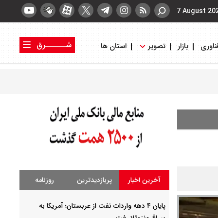
7 August 20
شــــــرق
ناوری
بازار
تصویر
استان ها
کتاب شرق
روزنامه شرق
آخرین اخبار
پربازدیدترین
روزنامه
پایان ۴ دهه واردات نفت از عربستان؛ آمریکا به
سراغ ونزوئلا رفت