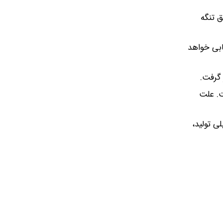
یق تنگه
یابی خواهد
 گرفت.
شت، ادامه یافت. علت
ی تولید،