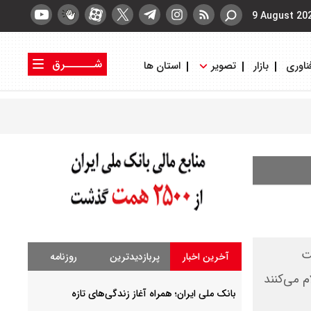
9 August 20
شــــــرق
ناوری
بازار
تصویر
استان ها
کتاب شرق
روزنامه شرق
ت
آخرین اخبار
پربازدیدترین
روزنامه
ط ادامه قرارداد اعلام می‌کنند
بانک ملی ایران؛ همراه آغاز زندگی‌های تازه