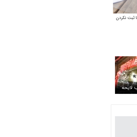
ا ثبت نکردن
 لایحه
دهای
یمت‌ها