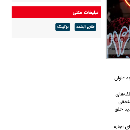
قیمت دلار، یورو و پوند امروز یکشنبه ۱۸ مرداد ۱۴۰۵/
تبلیغات متنی
دلار آزاد امروز چند قیمت خورد؟ + جدول
طلای آبشده
بوکینگ
ماجرای افزایش قبض برق و آب برخی مشترکان چه
بود؟
ه عنوان
قف‌های
منطقی
دید خلق
ی اجاره