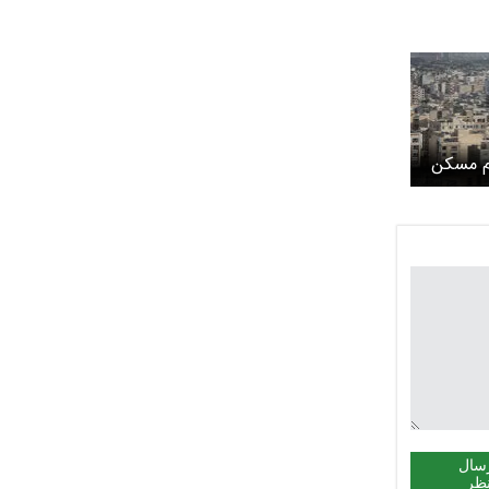
ام مسکن
ن، از
سال
ظر