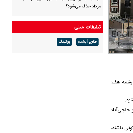
مرداد حذف می‌شود؟
قیمت نفت امروز جمعه ۱۶ مرداد ۱۴۰۵ / نفت
صعودی شد + جدول
تبلیغات متنی
چرا معوقات بازنشستگان تامین اجتماعی پرداخت
طلای آبشده
بوکینگ
نمی شود؟
جزئیات عرضه اولیه احیا در فرابورس اعلام شد
رشنبه هفته
 حاجی‌آباد
ری مسکونی باشند،