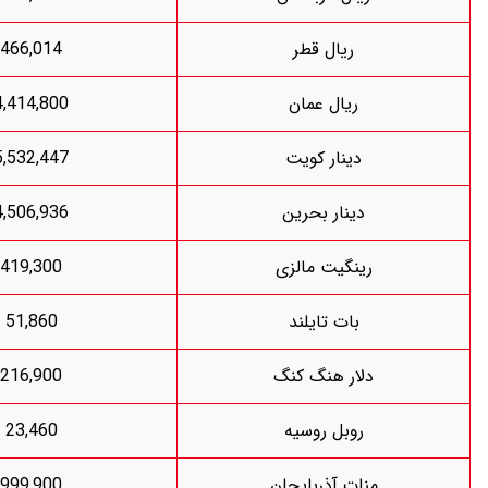
ریال قطر
466,014
ریال عمان
4,414,800
دینار کویت
5,532,447
دینار بحرین
4,506,936
رینگیت مالزی
419,300
بات تایلند
51,860
لار هنگ کنگ
216,900
روبل روسیه
23,460
نات آذربایجان
999,900