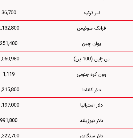
لیر ترکیه
36,700
رانک سوئیس
2,132,800
یوان چین
251,400
اپن (100 ین)
1,060,980
ون کره جنوبی
1,119
دلار کانادا
1,215,800
دلار استرالیا
1,197,000
دلار نیوزیلند
991,800
دلار سنگاپور
1,322,700