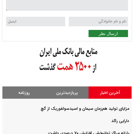
ر
ر
پربازدیدترین
روزنامه
‌زمان سیمان و اسیدسولفوریک از گچ
فزایش ۷۰ درصدی داشت