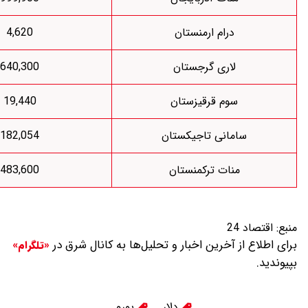
درام ارمنستان
4,620
اری گرجستان
640,300
وم قرقیزستان
19,440
انی تاجیکستان
182,054
نات ترکمنستان
483,600
 آخرین اخبار و تحلیل‌ها به کانال شرق در
«تلگرام»
دلار
یورو