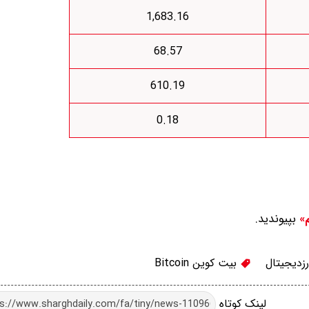
1,683.16
68.57
610.19
0.18
بپیوندید.
م»
زدیجیتال
بیت کوین Bitcoin
لینک کوتاه