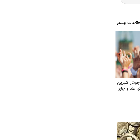
 جوش شیرین
ر، قند و چای