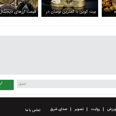
ه
بیت کوین با کمترین نوسان در
قیمت ارز‌های دیجیتال
فاز تثبیت قرار گرفت
کوین ا
۱۴۰۵ + جدول
ار
ن
رزش
روایت
تصویر
صدای شرق
تماس با ما