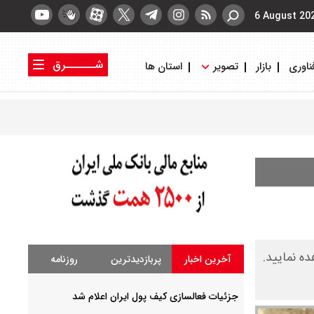
6 August 20
شــــــرق
ناوری
بازار
تصویر
استان ها
کتاب شرق
روزنامه شرق
توانید در جدول زیر مشاهده نمایید.
آخرین اخبار
پربازدیدترین
روزنامه
جزئیات فعالسازی کیف پول ایران اعلام شد