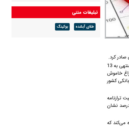
شرکت گاز مازندران هشدار داد: برای زمستان آماده
تبلیغات متنی
شوید
طلای آبشده
بوکینگ
آخرین قیمت دلار و یورو و سایر ارزها امروز جمعه ۱۶
مردادماه ۱۴۰۵
بازار بین‌بانکی این روزها شاهد تپش تندتر نبض قیمت پول است؛ آمارهای جدید نشان می‌دهد نرخ سود در این بازار طی هفته منتهی به 13
ن صعود چراغ خاموش
بانکی کشور
وضعیت ترازنامه
 در حالی که در فروردین‌ماه این نرخ حتی کانال 20 درصد را هم تجربه کرده بود، اکنون تثبیت آن در نزدیکی مرز 24 درصد نشان
مخابره می‌کند که