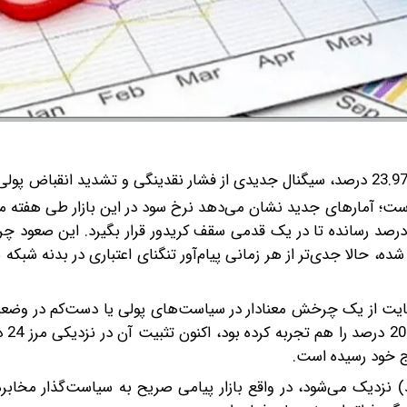
دادماه با عبور از مرز 23.91 درصد، خود را به سطح 23.97 درصد رسانده تا در یک قدمی سقف کریدور قرار بگیرد. ای
ه، حالا جدی‌تر از هر زمانی پیام‌آور تنگنای اعتباری در بدنه شبکه 
 از ابتدای سال 1405 تا به امروز، حکایت از یک چرخش معنادار در سیاست‌های پولی یا دست‌کم در 
بانک‌ها دارد.
وج خود رسیده است.
سود در بازار بین‌بانکی به سقف کریدور (24 درصد) نزدیک می‌شود، در واقع بازار پیامی صریح به سیاست‌گذار 