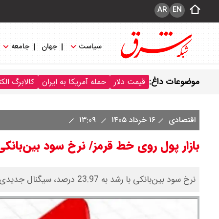
AR
EN
سیاست
جهان
جامعه
موضوعات داغ:
قیمت دلار
حمله آمریکا به ایران
کالابرگ الک
اقتصادی
۱۶ خرداد ۱۴۰۵
۱۳:۰۹
بازار پول روی خط قرمز/ نرخ سود بین‌بانکی 23.97 درصد ش
نرخ سود بین‌بانکی با رشد به 23.97 درصد، سیگنال جدیدی از فشار نقدینگی و تشدید انقباض پولی صادر کرد.