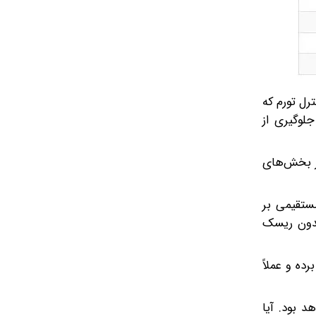
رل تورم که
جلوگیری از
یر بخش‌های
مستقیمی بر
ی بدون ریسک
ده و عملاً
 بود. آیا