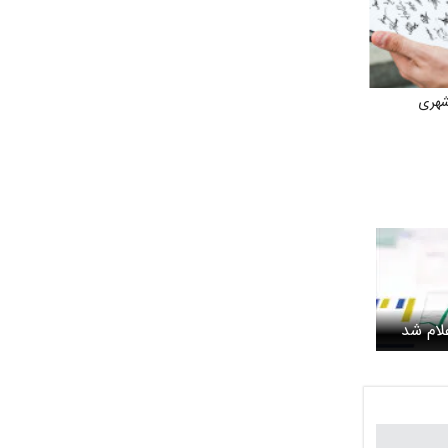
شهری
لام شد