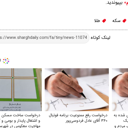
بپیوندید.
م»
سکه
طلا
لینک کوتاه
ی شده به
درخواست رفع ممنوعیت برنامه فوتبال
درخواست ساخت مسکن ویل
یک
۳۶۰ آقای عادل فردوسی‌پور
و اشتغال پایدار و بومی و
، مردم و
مهاجرت معکوس در شهرست