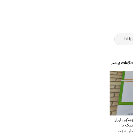
ایی ارزان
 کمک به
ان تربت