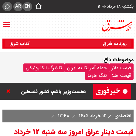
AR
EN
یکشنبه ۱۸ مرداد ۱۴۰۵
روزنامه شرق
کتاب شرق
موضوعات داغ:
نتانیاهو: تا زمان خلع سلاح حماس از
قیمت دلار
حمله آمریکا به ایران
کالابرگ الکترونیکی
قیمت طلا
تنگه هرمز
غزه خارج نمی‌شویم / تا زمانی که
نخست‌وزیر باشم، کشور فلسطین
تشکیل نمی شود
اقتصادی
۱۲ خرداد ۱۴۰۵
۱۳:۴۸
ورزشگاه آزادی به نیم فصل اول لیگ
قیمت دینار عراق امروز سه شنبه ۱۲ خرداد
برتر می رسد ؟