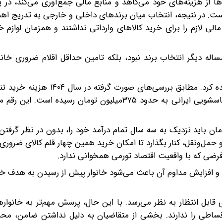
 از هزینه‌های خود می‌کاهد و منابع مالی جمع‌آوری می‌کند، در پای
ه است. در نتیجه، انتخاب میان برندهای داخلی و خارجی به تدریج اه
الی لازم را برای خرید کالاهای وارداتی نداشتند و همزمان لوازم خ
ساله دیگر انتخاب برند نبود، بلکه تامین حداقل اقلام ضروری خا
ابعاد این شکاف را می‌توان در هزینه تجهیز یک خانه مشاهده کرد. مطابق بررس
کالای اساسی شامل تلویزیون، یخچال، جاروبرقی و ماشین لباسشویی ایرانی به حدود ۳۷۵میلیون تومان ر
، خانواری با پایه حقوق ۱۰میلیون و ۳۹۹ هزار تومان باید نزدیک به سه سال تمام درآمد خود را، بدون در نظر
 حمل‌ونقل، کنار بگذارد تا امکان خرید همین چهار قلم کالای ضروری
؛ فرضی که با واقعیت اقتصاد تورمی همخوانی ندارد.
د و افزایش مداوم آن باعث می‌شود خانوار پیش از رسیدن به هدف خود
ابل انتظار به نظر می‌رسد. با این حال، پرسش مهم‌تر به خانوار
قساطی را ندارند. بخشی از متقاضیان به دلیل نداشتن ضامن، مح