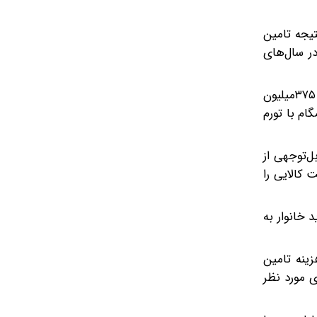
تیجه تامین
ر سال‌های
اواخر سال گذشته میانگین قیمت چهار قلم کالای اساسی شامل یخچال، تلویزیون، جاروبرقی و ماشین لباسشویی ایرانی به حدود ۳۷۵میلیون
نیز همگام با تورم
ل‌توجهی از
 کالایی را
 خانوار به
زینه تامین
ی مورد نظر