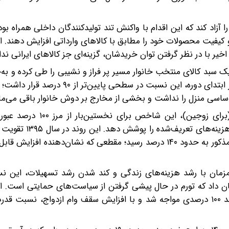
آزاد کند که این اقدام با واکنش تند تولیدکنندگان داخلی همراه بود، 
 و کیفیت محصولات خود را مطابق با کالاهای وارداتی افزایش دهند. ا
یر با در نظر گرفتن توان خریدشان، گزینه‌ای جز کالاهای ایرانی ندا
 سبد کالای منتخب خانوار مسیر پر فراز و نشیبی را طی کرده و ب
تاثیر همزمان سیاست‌های اعتباری و تورم قرار گرفته است. در ابتدای دوره، این نسبت د
با افزایش رقم تسهیلات در سال ۱۳۹۴ به ۱۲میلیون تومان (برای زوجی
محدوده‌ای شد که در آن وام ازدواج می‌توانست به‌طور ک
رقم وام ازدواج به ۲۰میلیون تومان افزایش پیدا کرد و نسبت مذکور به حدود ۱۴۰ درصد رسید؛ مقطعی که نشان‌دهند
ن وضعیت پایدار نماند. در سال‌های ۱۳۹۶ و ۱۳۹۷، همزمان با رشد هزینه‌های زندگی و کند شدن رشد تسهیلات،
به بعد، روند دوباره تغییر کرد، چرا که تسهیلات ازدواج با رشد ۱۰۰ درصدی مواجه شد و با افزایش سقف وام ازدواج،