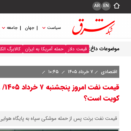
AR
EN
سیاست
جهان
جامعه
موضوعات داغ:
قیمت دلار
حمله آمریکا به ایران
کالابرگ الک
اقتصادی
۷ خرداد ۱۴۰۵
۱۰:۴۵
قیم
کویت است؟
قیمت نفت برنت پس از حمله موشکی سپاه به پایگاه هوایی آمریکا در منطق