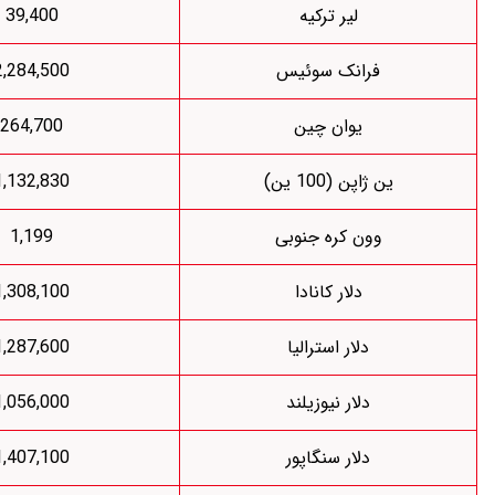
لیر ترکیه
39,400
رانک سوئیس
2,284,500
یوان چین
264,700
اپن (100 ین)
1,132,830
ون کره جنوبی
1,199
دلار کانادا
1,308,100
دلار استرالیا
1,287,600
دلار نیوزیلند
1,056,000
دلار سنگاپور
1,407,100