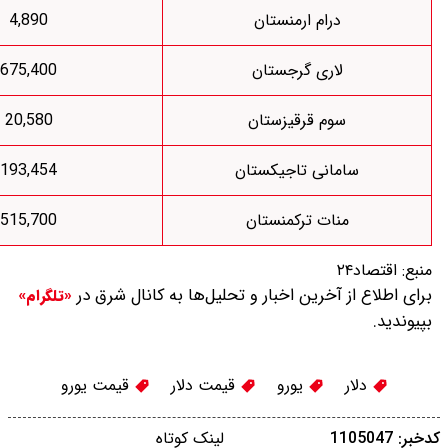
درام ارمنستان
4,890
اری گرجستان
675,400
وم قرقیزستان
20,580
انی تاجیکستان
193,454
نات ترکمنستان
515,700
 آخرین اخبار و تحلیل‌ها به کانال شرق در
«تلگرام»
یورو
قیمت دلار
قیمت یورو
لینک کوتاه