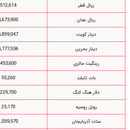
ریال قطر
512,614
ریال عمان
4,673,900
دینار کویت
5,859,047
دینار بحرین
4,777,536
رینگیت مالزی
453,600
بات تایلند
55,260
لار هنگ کنگ
229,700
روبل روسیه
25,170
نات آذربایجان
1,059,570