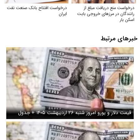
افت مبلغ از
درخواست افتتاح بانک صنعت نفت
زهای خروجی بابت
ایران
بط
ول