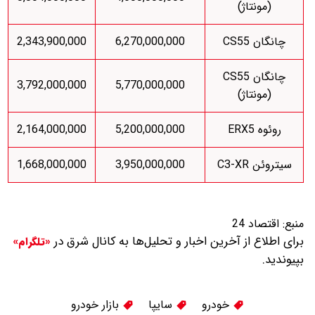
(مونتاژ)
چانگان CS55
6,270,000,000
2,343,900,000
چانگان CS55
3,792,000,000
5,770,000,000
(مونتاژ)
روئوه ERX5
5,200,000,000
2,164,000,000
سیتروئن C3-XR
3,950,000,000
1,668,000,000
منبع:
اقتصاد 24
برای اطلاع از آخرین اخبار و تحلیل‌ها به کانال شرق در
«تلگرام»
بپیوندید.
خودرو
سایپا
بازار خودرو