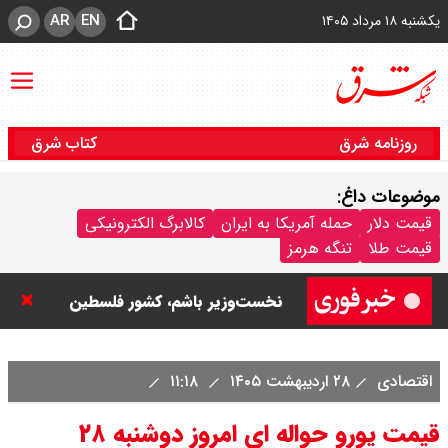
AR
EN
یکشنبه ۱۸ مرداد ۱۴۰۵
روزنامه شرق
کتاب شرق
موضوعات داغ:
نتانیاهو: تا زمان خلع سلاح حماس از
قیمت دلار
حمله آمریکا به ایران
کالابرگ الکترونیکی
قیمت طلا
تنگه هرمز
غزه خارج نمی‌شویم / تا زمانی که
نخست‌وزیر باشم، کشور فلسطین
تشکیل نمی شود
اقتصادی
۲۸ اردیبهشت ۱۴۰۵
۱۱:۱۸
ورزشگاه آزادی به نیم فصل اول لیگ
قیمت یورو حواله ای امروز دوشنبه ۲۸
برتر می رسد ؟