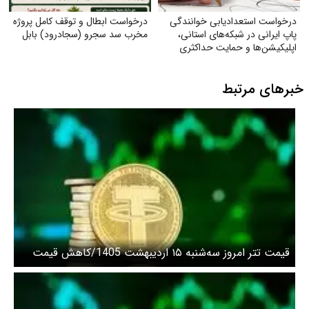
درخواست استعدادیابی خوانندگی
درخواست ابطال و توقف کامل پروژه
پاپ ایرانی در شبکه‌های استانی،
مخرب سد سجرو (سجادرود) بابل
اپلیکیشن‌ها و حمایت حداکثری
جهت مبارزه با جایگزین شدن
موسیقی غربی
خبرهای مرتبط
قیمت تتر امروز سه‌شنبه ۱۵ اردیبهشت 1405/کاهش قیمت