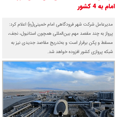
امام به 4 کشور
قیمت بیت کوین،تتر و اتریوم امروز
جمعه ۱۶ مرداد۱۴۰۵ / قیمت بیت
مدیرعامل شرکت شهر فرودگاهی امام خمینی(ره) اعلام کرد:
پرواز به چند مقصد مهم بین‌المللی همچون استانبول، نجف،
کوین چند؟ + جدول
مسقط و پکن برقرار است و به‌تدریج مقاصد جدیدی نیز به
قیمت طلای جهان امروز جمعه
شبکه پروازی کشور افزوده خواهد شد.
۱۶مرداد۱۴۰۵ /هر اونس طلا چند ؟ +
جدول