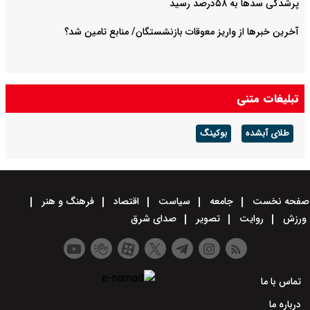
پرشدگی سدها به ۵۸درصد رسید
آخرین خبرها از واریز معوقات بازنشستگان/ منابع تامین شد؟
تبلیغات متنی
طلای آبشده
بوکینگ
صفحه نخست
جامعه
سیاست
اقتصاد
فرهنگ و هنر
ورزش
روایت
تصویر
صدای شرق
تماس با ما
درباره ما