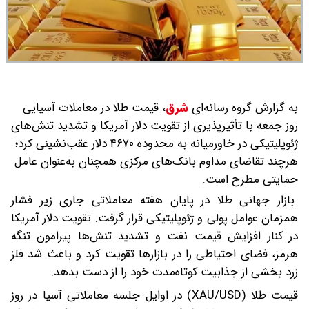
به گزارش گروه رسانه‌ای
شرق
،
قیمت طلا در معاملات آسیایی
روز جمعه با تأثیرپذیری از تقویت دلار آمریکا و تشدید تنش‌های
ژئوپلیتیکی در خاورمیانه به محدوده ۴۶۷۰ دلار عقب‌نشینی کرد؛
هرچند تقاضای مداوم بانک‌های مرکزی همچنان به‌عنوان عامل
حمایتی مطرح است.
بازار جهانی طلا در پایان هفته معاملاتی جاری زیر فشار
همزمان عوامل پولی و ژئوپلیتیکی قرار گرفت. تقویت دلار آمریکا
در کنار افزایش قیمت نفت و تشدید تنش‌ها پیرامون تنگه
هرمز، فضای احتیاطی را در بازارها تقویت کرد و باعث شد فلز
زرد بخشی از جذابیت کوتاه‌مدت خود را از دست بدهد.
قیمت طلا (XAU/USD) در اوایل جلسه معاملاتی آسیا در روز