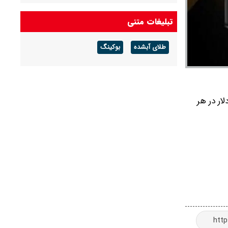
درآمد عملیاتی ۸۰ درصد رشد کرد
تبلیغات متنی
شرط جدید بازنشستگی اعلام شد + جزئیات
طلای آبشده
بوکینگ
آخرین قیمت طلا و سکه امروز پنجشنبه ۱۵ مرداد
۱۴۰۵/ طلا اوج گرفت، سکه ۱۸۵ میلیونی شد +
جدول
ویترز اعلام کرد که قیمت نفت خام برنت پس از فعال شدن پدافند هوایی در تهران، ۵ دلار در هر