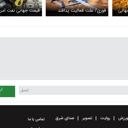
هانی
فوری/ علت فعالیت پدافند
قیمت جهانی نفت امرو
مشخص شد
پنجشنبه ۳ اردیبهشت ۱۴۰۵
ار
ن
رزش
روایت
تصویر
صدای شرق
تماس با ما