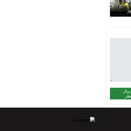
ز
سال
ظر