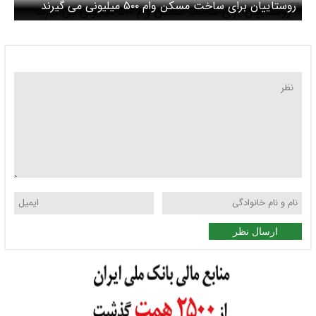
متقاضیان حتما بخوانند
روستاییان برای ساخت مسکن وام ۵۰۰ میلیونی می گیرند
ارسال نظر