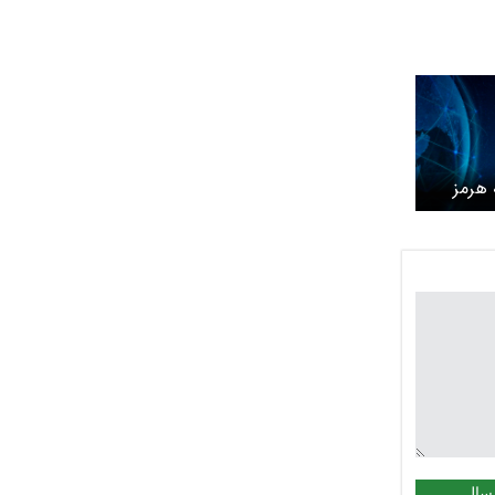
 هرمز
سال