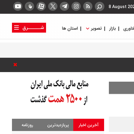
8 August 20
شــــــرق
ناوری
بازار
تصویر
استان ها
کتاب شرق
روزنامه شرق
آخرین اخبار
پربازدیدترین
روزنامه