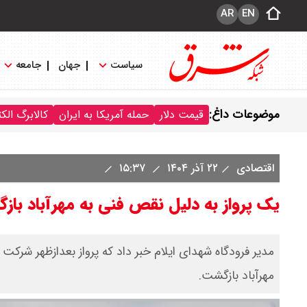
AR
EN
سیاست
جهان
جامعه
موضوعات داغ:
قیمت دلار
حمله آمریکا به ایران
کالابرگ الک
اقتصادی
۲۲ آذر ۱۴۰۴
۱۵:۳۷
یک پرواز به دلیل نقص فنی به مهرآباد با
مدیر فرودگاه شهدای ایلام خبر داد که پرواز بعدازظهر شرکت 
مهرآباد بازگشت.