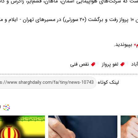
است که شرکت‌های هواپیمایی آسمان، ماهان، قشم‌ایر، زاگرس و کا
این فرودگاه اکنون در طول هفته (به جز روزهای جمعه) میزبان ۱۰ پرواز رفت و برگشت (۲۰ سورتی) در مسیرهای
بپیوندید.
م»
باد
لغو پرواز
نقص فنی
لینک کوتاه