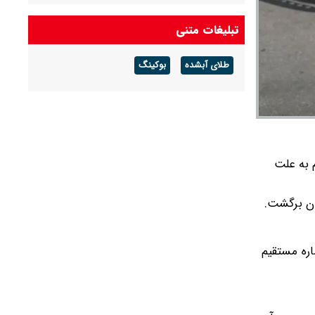
شرکت گاز مازندران هشدار داد: برای زمستان آماده
تبلیغات متنی
شوید
طلای آبشده
بوکینگ
آخرین قیمت دلار و یورو و سایر ارزها امروز جمعه ۱۶
مردادماه ۱۴۰۵
م به علت
ان برگشت.
اع از تازه‌ترین وضعیت پروازها با سامانه تلفن گویای ۱۹۹ و یا شماره مستقیم