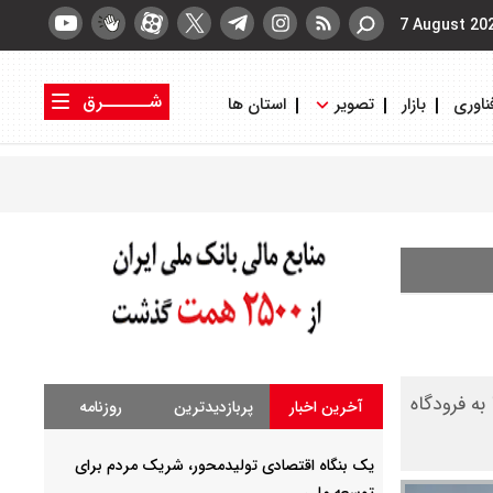
7 August 20
شــــــرق
ناوری
بازار
تصویر
استان ها
کتاب شرق
روزنامه شرق
به فرودگاه
آخرین اخبار
پربازدیدترین
روزنامه
یک بنگاه اقتصادی تولیدمحور، شریک مردم برای
توسعه ملی