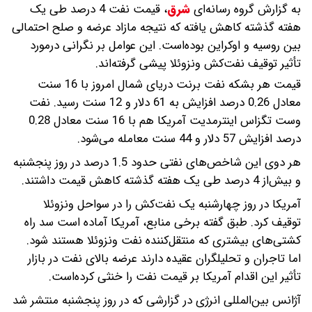
به گزارش گروه رسانه‌ای
شرق
،
قیمت نفت 4 درصد طی یک
هفته گذشته کاهش یافته که نتیجه مازاد عرضه و صلح احتمالی
بین روسیه و اوکراین بوده‌است. این عوامل بر نگرانی درمورد
تأثیر توقیف نفت‌کش ونزوئلا پیشی گرفته‌اند.
قیمت هر بشکه نفت برنت دریای شمال امروز با 16 سنت
معادل 0.26 درصد افزایش به 61 دلار و 12 سنت رسید. نفت
وست تگزاس اینترمدیت آمریکا هم با 16 سنت معادل 0.28
درصد افزایش 57 دلار و 44 سنت معامله می‌شود.
هر دوی این شاخص‌های نفتی حدود 1.5 درصد در روز پنجشنبه
و بیش‌از 4 درصد طی یک هفته گذشته کاهش قیمت داشتند.
آمریکا در روز چهارشنبه یک نفت‌کش را در سواحل ونزوئلا
توقیف کرد. طبق گفته برخی منابع، آمریکا آماده است سد راه
کشتی‌های بیشتری که منتقل‌کننده نفت ونزوئلا هستند شود.
اما تاجران و تحلیلگران عقیده دارند عرضه بالای نفت در بازار
تأثیر این اقدام آمریکا بر قیمت نفت را خنثی کرده‌است.
آژانس بین‌المللی انرژی در گزارشی که در روز پنجشنبه منتشر شد