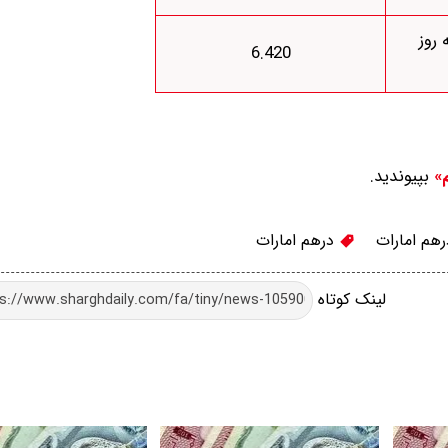
 روز
6.420
بپیوندید.
م»
هم امارات
درهم امارات
لینک کوتاه