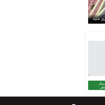
وز شنبه
سال
ظر