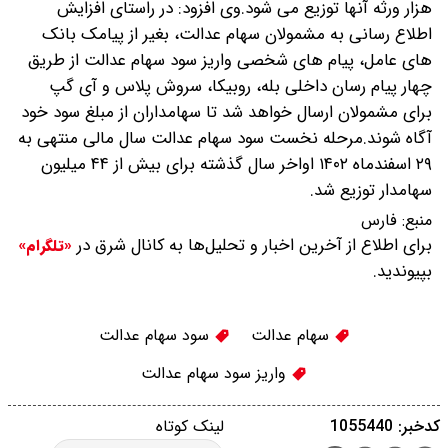
هزار ورثه آنها توزیع می شود.وی افزود: در راستای افزایش
اطلاع رسانی به مشمولان سهام عدالت، بغیر از پیامک بانک
های عامل، پیام های شخصی واریز سود سهام عدالت از طریق
چهار پیام رسان داخلی بله، روبیکا، سروش پلاس و آی گپ
برای مشمولان ارسال خواهد شد تا سهامداران از مبلغ سود خود
آگاه شوند.مرحله نخست سود سهام عدالت سال مالی منتهی به
۲۹ اسفندماه ۱۴۰۲ اواخر سال گذشته برای بیش از ۴۴ میلیون
سهامدار توزیع شد.
منبع:
فارس
برای اطلاع از آخرین اخبار و تحلیل‌ها به کانال شرق در
«تلگرام»
بپیوندید.
سهام عدالت
سود سهام عدالت
واریز سود سهام عدالت
کدخبر: 1055440
لینک کوتاه