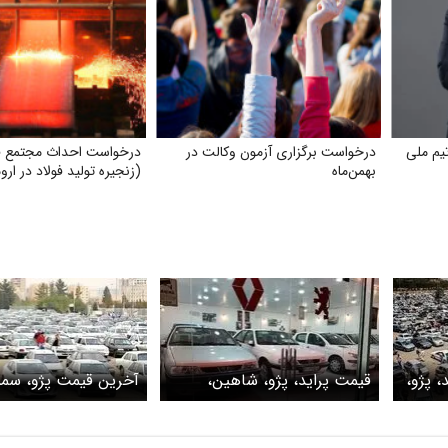
یم ملی
درخواست برگزاری آزمون وکالت در
درخواست احداث مجتمع فول
بهمن‌ماه
(زنجیره تولید فولاد در ارو
 پژو،
قیمت پراید، پژو، شاهین،
آخرین قیمت پژو، سمن
سمند و دنا + جدول
شاهین، کوییک و تارا