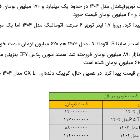
گزارش‌ها از بازار خودرو نشان می‌دهد دناپلاس EF۷ اتوماتیک توربوآپشنال مدل ۴