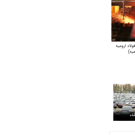
اد ارومیه
میه)
د،
 + جدول