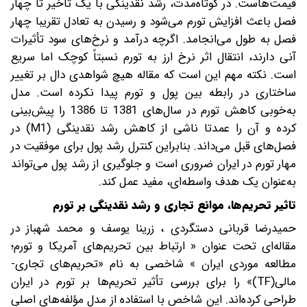
قیمت‌هاست. در کوتاه‌مدت، رشد نقدینگی با یک تاخیر تا چهار
فصل باعث افزایش تورم می‌شود و رسیدن به تعادل تقریبا چهار
فصل به طول می‌انجامد. اگرچه درآمد و نرخ‌های سود تأثیرات
آنی دارند، انتقال اثر نرخ ارز به تورم نسبتاً کوچک اما سریع
است. نکته مهم این‌ است که مقاله هیچ شواهدی دال بر تغییر
ساختاری در رابطه بین پول و تورم پیدا نکرده است. مدل
به‌خوبی کاهش تورم در سال‌های 1381 تا 1386 را پیش‌بینی
کرده و آن را عمدتا ناشی از کاهش رشد نقدینگی (M1) در
فصل‌های قبل می‌داند. بنابراین کنترل رشد پول برای موفقیت در
مهار تورم در ایران ضروری است و جلوگیری از رشد پول می‌تواند
به‌عنوان یک هدف واسطه‌ای، مفید عمل کند.
تاثیر تحریم‌ها، موانع تجاری و رشد نقدینگی بر تورم
حمیدرضا قربانی دستگردی ، زرینا یوسف و محمد شهباز در
مقاله‌ای تحت عنوان « ارتباط بین تحریم‌های آمریکا و تورم؛
مطالعه موردی ایران » شاخصی به نام «تحریم‌های تجاری-
مالی(TF)» را برای بررسی تأثیر تحریم‌ها بر تورم در ایران
طراحی کرده‌اند. این شاخص با استفاده از مدل مؤلفه‌های اصلی