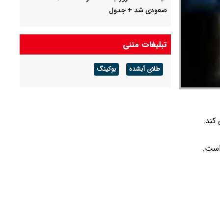
صعودی شد + جدول
چرا معوقات بازنشستگان تامین اجتماعی پرداخت
نمی شود؟
تبلیغات متنی
جزئیات عرضه اولیه احیا در فرابورس اعلام شد
طلای آبشده
بوکینگ
قیمت بیت کوین،تتر و اتریوم امروز جمعه ۱۶
مرداد۱۴۰۵ / قیمت بیت کوین چند؟ + جدول
 کند
است.