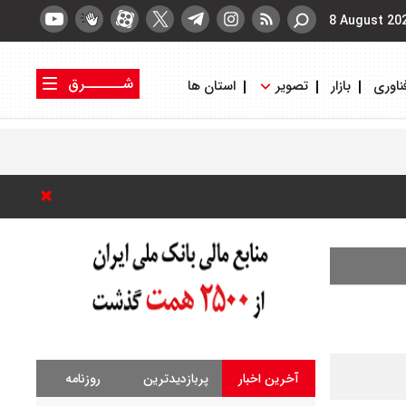
8 August 20
شــــــرق
ناوری
بازار
تصویر
استان ها
کتاب شرق
روزنامه شرق
آخرین اخبار
پربازدیدترین
روزنامه