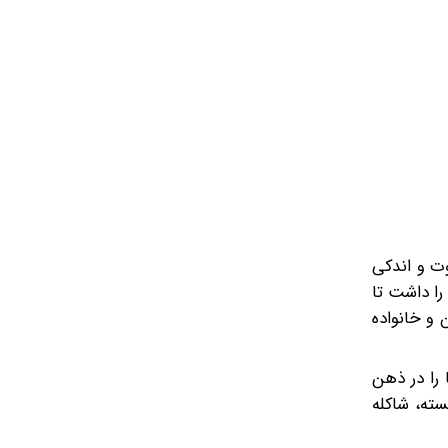
 نسخه‌ای متفاوت و اندکی
ه سمند شانس آن را داشت تا
انواده سورن و خانواده
ز ۳۳ سال پیش بازمی‌گردد و سبک طراحی آن، شمایل برخی سدان‌های دهه ۸۰ اروپا را در ذهن
ته، شاکله‌