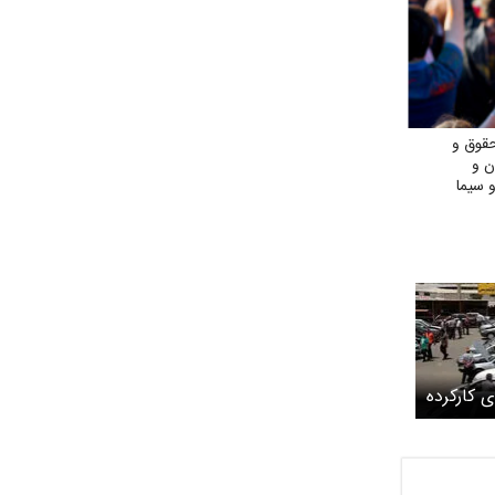
قوق و
ن و
 سیما
 کارکرده