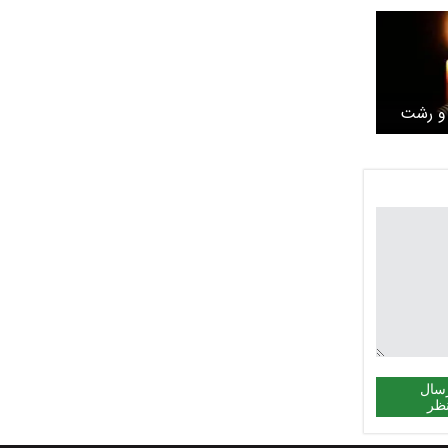
 و رشت
سال
ظر