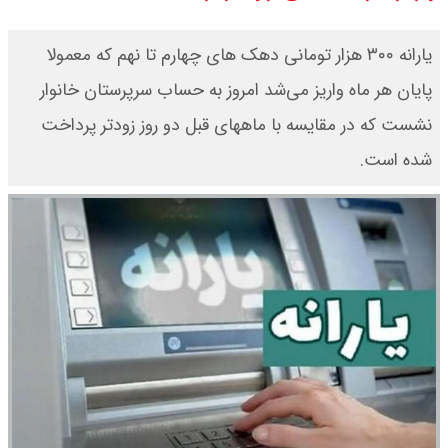
قیمت محصولات ایران خودرو امروز
یارانه ۳۰۰ هزار تومانی دهک های چهارم تا نهم که معمولا
شنبه ۱۷ مرداد ۱۴۰۵ / قیمت دنا چند ؟
پایان هر ماه واریز می‌شد امروز به حساب سرپرستان خانوار
نشست که در مقایسه با ماههای قبل دو روز زودتر پرداخت
+ جدول
شده است.
ثبت نام سایپا از امروز ۱۷ مرداد ۱۴۰۵
آغاز شد / خرید کوییک با پیش
پرداخت ۵۰۰ میلیون تومان + لینک
شاخص بورس امروز شنبه ۱۷ مرداد
۱۴۰۵ / شاخص افزایشی شد + تحلیل