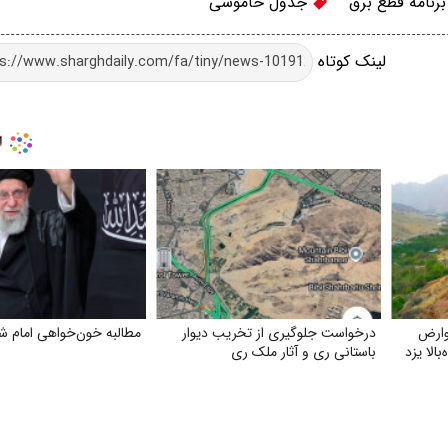
رنامه قطع برق
جدول خاموشی
لینک کوتاه
وارض
درخواست جلوگیری از تخریب دیوار
مطالبه خون‌خواهی امام ش
الا یزد
باستانی ری و آثار ملک ری