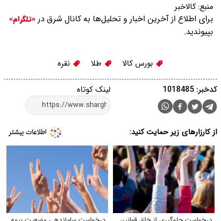
منبع:
کالاخبر
برای اطلاع از آخرین اخبار و تحلیل‌ها به کانال شرق در
«تلگرام»
بپیوندید.
بورس کالا
طلا
نقره
کدخبر: 1018485
لینک کوتاه
از کارزارهای زیر حمایت کنید:
درخواست جلوگیری از خلق قوانین
درخواست ساماندهی وضعیت بیمه