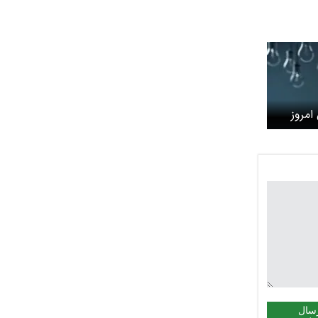
امروز
سال