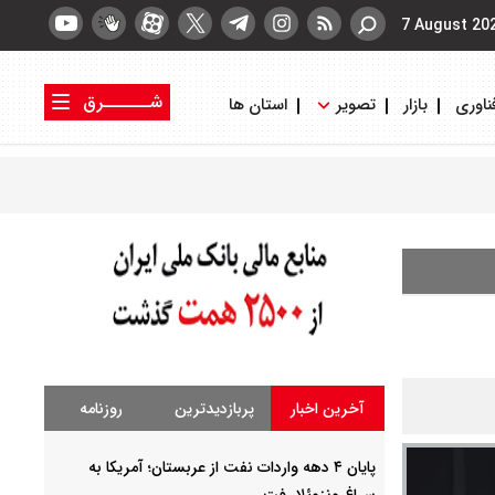
7 August 20
شــــــرق
ناوری
بازار
تصویر
استان ها
کتاب شرق
روزنامه شرق
آخرین اخبار
پربازدیدترین
روزنامه
پایان ۴ دهه واردات نفت از عربستان؛ آمریکا به
سراغ ونزوئلا رفت