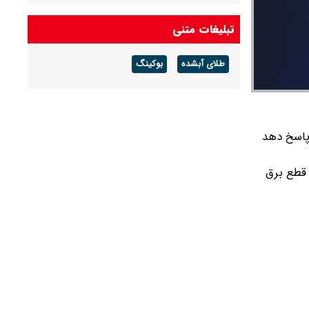
درآمد عملیاتی ۸۰ درصد رشد کرد
تبلیغات متنی
شرط جدید بازنشستگی اعلام شد + جزئیات
طلای آبشده
بوکینگ
آخرین قیمت طلا و سکه امروز پنجشنبه ۱۵ مرداد
۱۴۰۵/ طلا اوج گرفت، سکه ۱۸۵ میلیونی شد +
جدول
پاسخ دهد
ه قطع برق