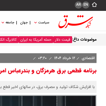
AR
EN
سیاست
جهان
جامعه
موضوعات داغ:
قیمت دلار
حمله آمریکا به ایران
کالابرگ الک
اقتصادی
۱۲ خرداد ۱۴۰۴
۰۳:۲۰
برنامه قطعی برق هرمزگان و بندرعباس امروز دوشنبه 2
با افزایش شکاف تولید و مصرف برق، در سالهای اخیر قطع برن